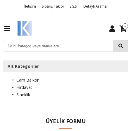
İletişim
Sipariş Takibi
S.S.S.
Detaylı Arama
Kargo ve Taşıma Bilgileri
0
Alt Kategoriler
Cam Balkon
Hırdavat
Sineklik
ÜYELIK FORMU