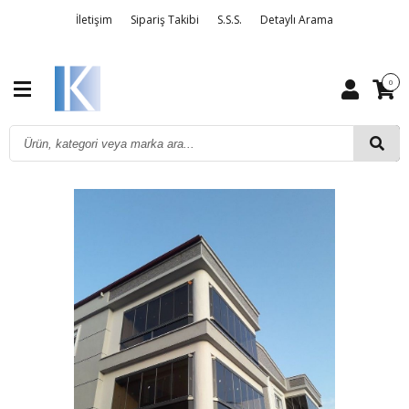
İletişim
Sipariş Takibi
S.S.S.
Detaylı Arama
Kargo ve Taşıma Bilgileri
0